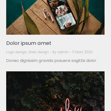
Dolor ipsum amet
Logo design
,
Web design
By
admin
11 Mart 2020
Donec dignissim gravida posuere sagittis dolor.